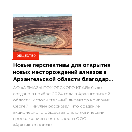
ОБЩЕСТВО
Новые перспективы для открытия
новых месторождений алмазов в
Архангельской области благодаря
инвестициям от АО «АЛМАЗЫ
АО «АЛМАЗЫ ПОМОРСКОГО КРАЯ» было
ПОМОРСКОГО КРАЯ»
создано в ноябре 2024 года в Архангельской
области. Исполнительный директор компании
Сергей Никулин рассказал, что создание
акционерного общества стало логическим
продолжением деятельности ООО
«Арктикгеопоиск».